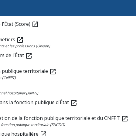
l'État (Score)
open_in_new
 métiers
open_in_new
ts et les professions (Onisep)
rs de l'État
open_in_new
 publique territoriale
open_in_new
le (CNFPT)
nnel hospitalier (ANFH)
ans la fonction publique d'État
open_in_new
stion de la fonction publique territoriale et du CNFPT
open_in_new
 fonction publique territoriale (FNCDG)
lique hospitalière
open_in_new