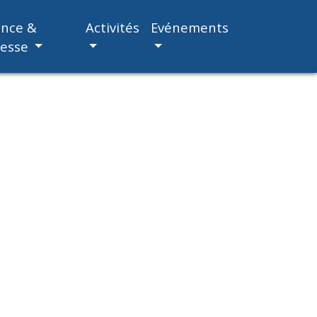
ance &
Activités
Evénements
nesse