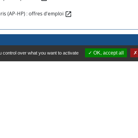
ris (AP-HP) : offres d'emploi
open_in_new
 control over what you want to activate
OK, accept all
ration