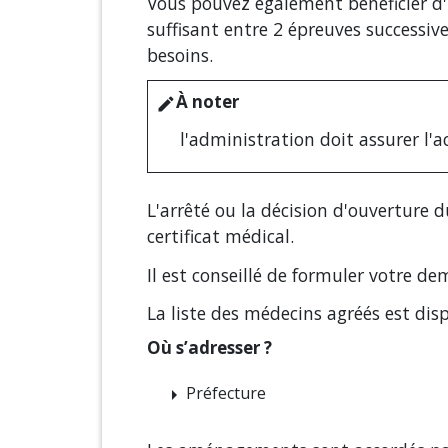
Vous pouvez également bénéficier d
suffisant entre 2 épreuves successi
besoins.
À noter
edit
l'administration doit assurer l'a
L'arrêté ou la décision d'ouverture 
certificat médical.
Il est conseillé de formuler votre 
La liste des médecins agréés est dis
Où s’adresser ?
Préfecture
arrow_right