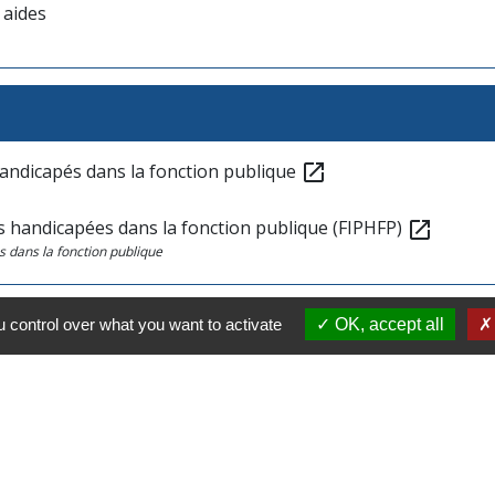
 aides
handicapés dans la fonction publique
open_in_new
s handicapées dans la fonction publique (FIPHFP)
open_in_new
 dans la fonction publique
 control over what you want to activate
OK, accept all
ration