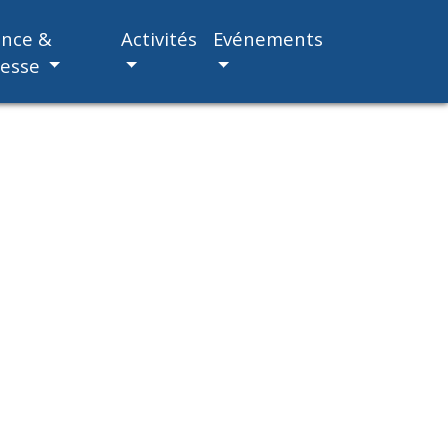
ance &
Activités
Evénements
nesse