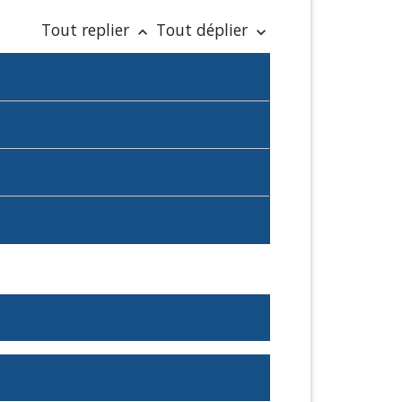
Tout replier
Tout déplier
keyboard_arrow_up
keyboard_arrow_down