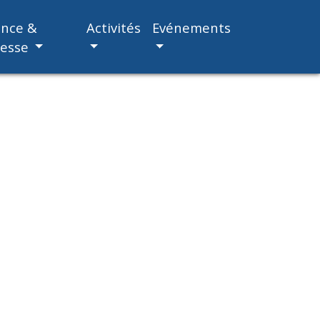
ance &
Activités
Evénements
nesse