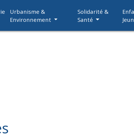
ie
Urbanisme &
Solidarité &
Enf
Environnement
Santé
Jeu
es