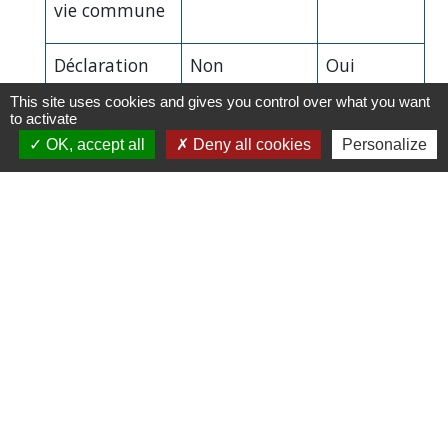
vie commune
Déclaration
Non
Oui
de revenus
This site uses cookies and gives you control over what you want
conjointe
to activate
OK, accept all
Deny all cookies
Personalize
Textes de référence
Et aussi
Séparation de corps
Famille - Scolarité
Comment faire si...