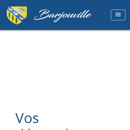
menu
Vos