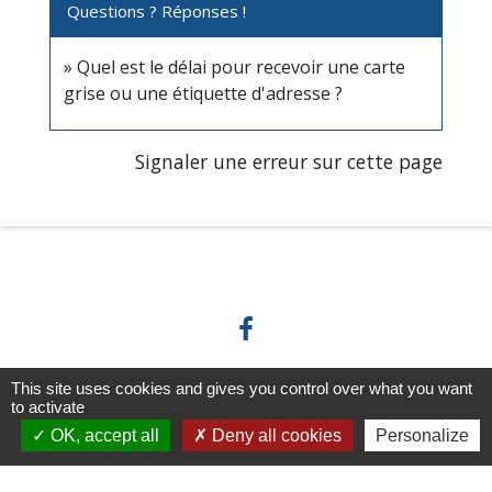
Questions ? Réponses !
Quel est le délai pour recevoir une carte
grise ou une étiquette d'adresse ?
Signaler une erreur sur cette page
This site uses cookies and gives you control over what you want
Horaires/Contacts
to activate
OK, accept all
Deny all cookies
Personalize
Commune de Barjouville