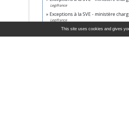
Legifrance
Exceptions à la SVE - ministère charg
Legifrance
Exceptions à la SVE - ministère cha
This site uses cookies and gives you
Legifrance
Exceptions à la SVE - ministère charg
Legifrance
Exceptions à la SVE - Services du Pr
Legifrance