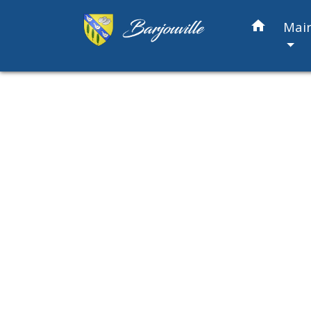
home
Mair