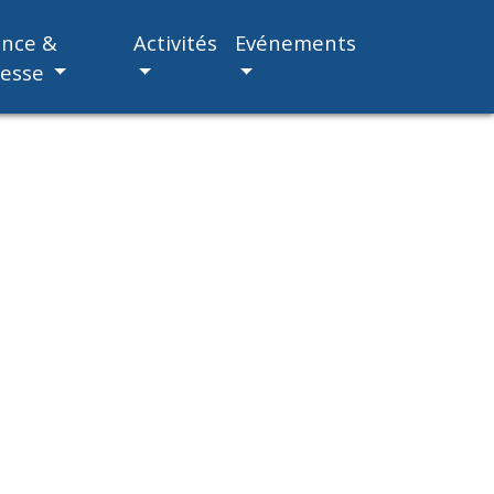
ance &
Activités
Evénements
nesse