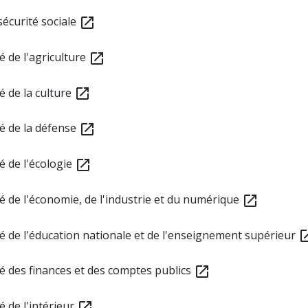
sécurité sociale
open_in_new
é de l'agriculture
open_in_new
é de la culture
open_in_new
gé de la défense
open_in_new
é de l'écologie
open_in_new
gé de l'économie, de l'industrie et du numérique
open_in_new
gé de l'éducation nationale et de l'enseignement supérieur
open_i
gé des finances et des comptes publics
open_in_new
é de l'intérieur
open_in_new