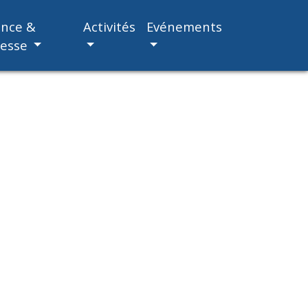
ance &
Activités
Evénements
nesse