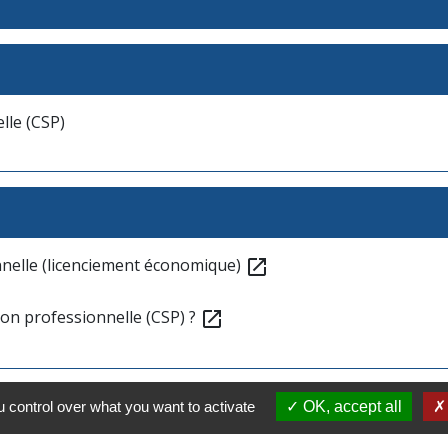
lle (CSP)
nnelle (licenciement économique)
open_in_new
ion professionnelle (CSP) ?
open_in_new
 control over what you want to activate
OK, accept all