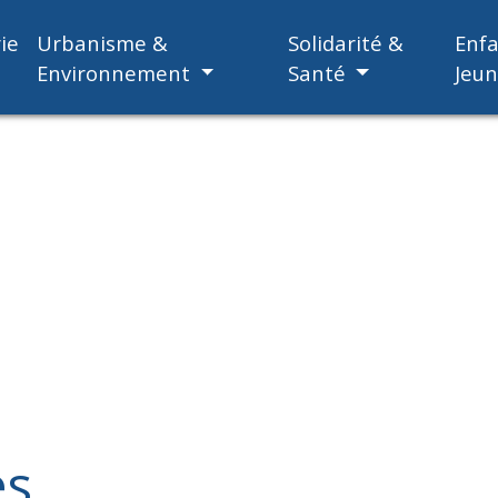
ie
Urbanisme &
Solidarité &
Enf
Environnement
Santé
Jeu
es