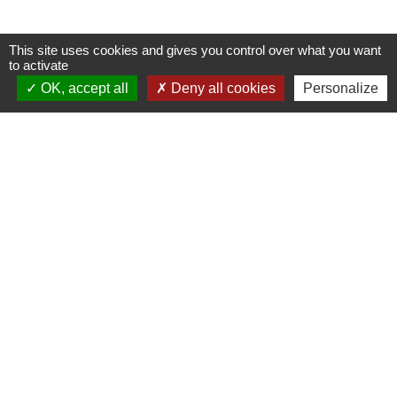
This site uses cookies and gives you control over what you want
to activate
OK, accept all
Deny all cookies
Personalize
Horaires/Contacts
Commune de Barjouville
1, rue Jean Moulin
28630 Barjouville - FRANCE
+33 2 37 34 30 04
Contact par formulaire
Liens
Chartres Métropole