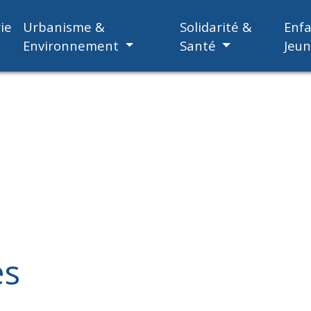
ie
Urbanisme &
Solidarité &
Enf
Environnement
Santé
Jeu
es