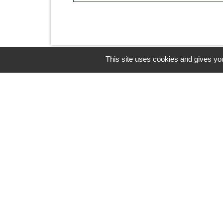
This site uses cookies and gives you
Horaires/Contacts
Commune de Barjouville
1, rue Jean Moulin
28630 Barjouville - FRANCE
+33 2 37 34 30 04
Contact par formulaire