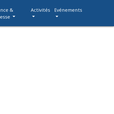
ance &
Activités
Evénements
nesse