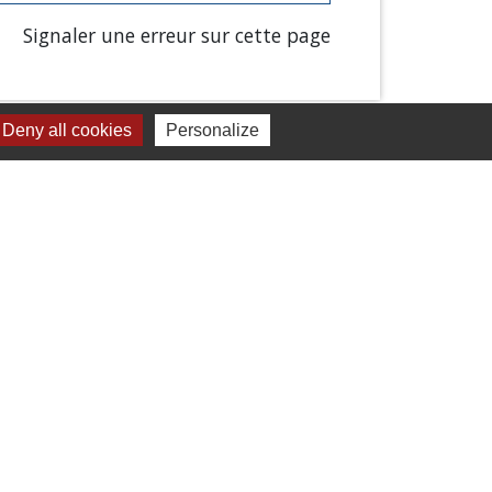
Signaler une erreur sur cette page
Deny all cookies
Personalize
Liens
Chartres Métropole
Conseil Départemental
Préfecture d'Eure-et-Loir
Filibus