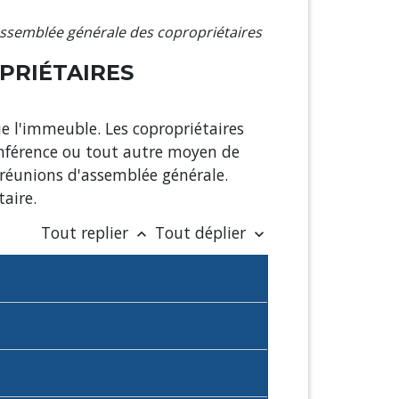
ssemblée générale des copropriétaires
PRIÉTAIRES
ue l'immeuble. Les copropriétaires
onférence ou tout autre moyen de
 réunions d'assemblée générale.
taire.
Tout replier
Tout déplier
keyboard_arrow_up
keyboard_arrow_down