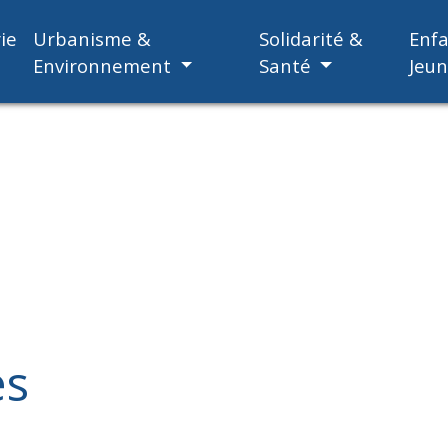
ie
Urbanisme &
Solidarité &
Enf
Environnement
Santé
Jeu
es