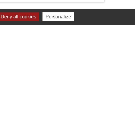
Deny all cookies
Personalize
Liens
Chartres Métropole
Conseil Départemental
Préfecture d'Eure-et-Loir
Filibus
Service-public