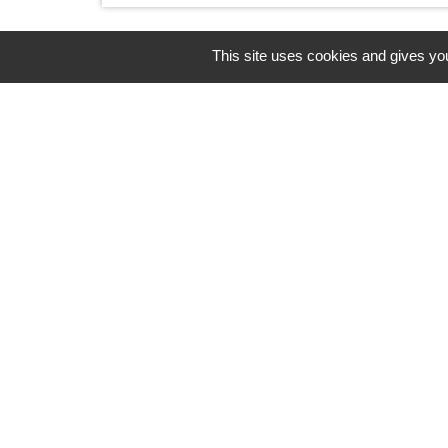
This site uses cookies and gives you
Horaires/Contacts
Commune de Barjouville
1, rue Jean Moulin
28630 Barjouville - FRANCE
+33 2 37 34 30 04
Contact par formulaire