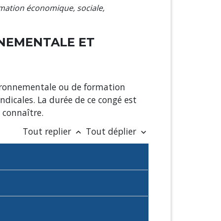
mation économique, sociale,
NNEMENTALE ET
vironnementale ou de formation
ndicales. La durée de ce congé est
 connaître.
Tout replier
Tout déplier
keyboard_arrow_up
keyboard_arrow_down