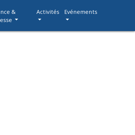
ance &
Activités
Evénements
nesse