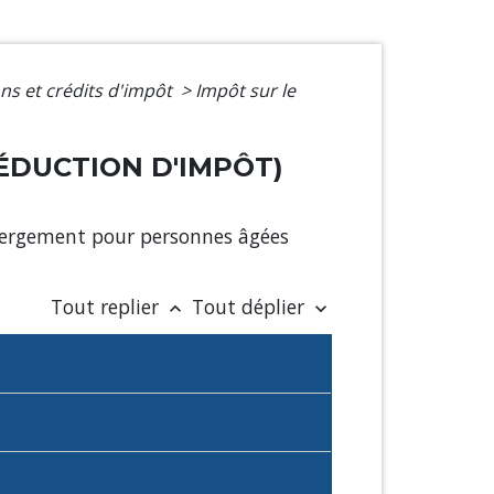
ons et crédits d'impôt
>
Impôt sur le
RÉDUCTION D'IMPÔT)
ébergement pour personnes âgées
Tout replier
Tout déplier
keyboard_arrow_up
keyboard_arrow_down