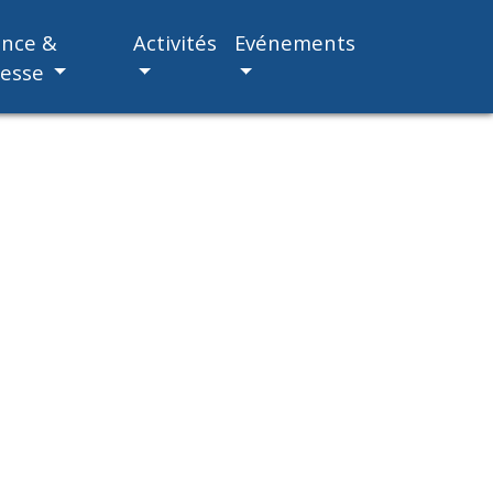
ance &
Activités
Evénements
nesse