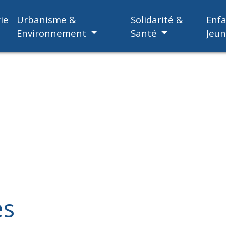
ie
Urbanisme &
Solidarité &
Enf
Environnement
Santé
Jeu
es