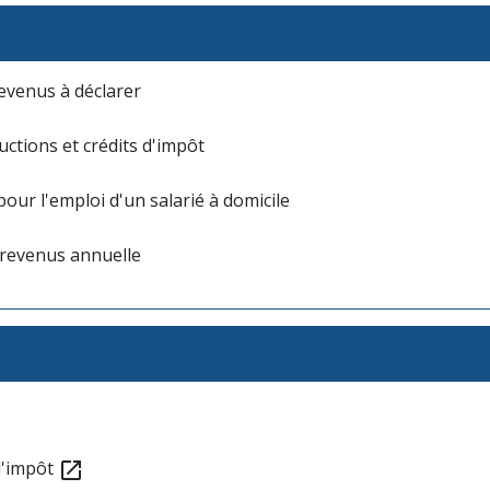
revenus à déclarer
uctions et crédits d'impôt
pour l'emploi d'un salarié à domicile
 revenus annuelle
 d'impôt
open_in_new