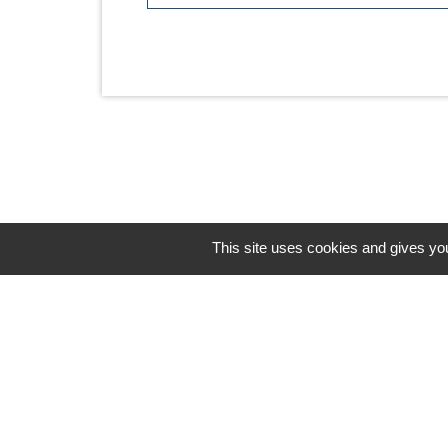
This site uses cookies and gives you
Horaires/Contacts
Commune de Barjouville
1, rue Jean Moulin
28630 Barjouville - FRANCE
+33 2 37 34 30 04
Contact par formulaire