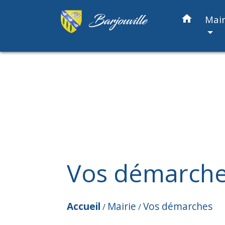
home
Mair
Vos démarch
Accueil
Mairie
Vos démarches
/
/