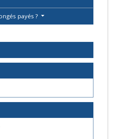
congés payés ?
é