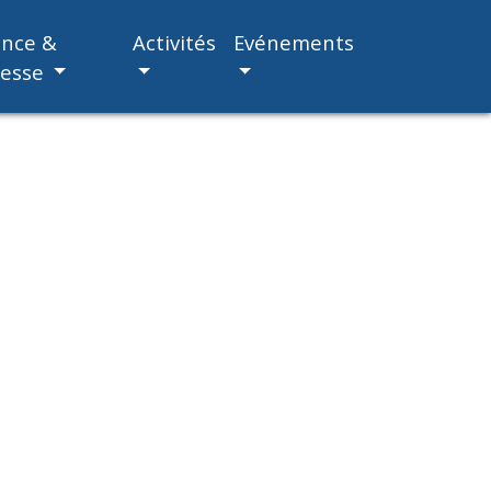
ance &
Activités
Evénements
nesse