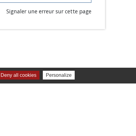
Signaler une erreur sur cette page
Deny all cookies
Personalize
Liens
Chartres Métropole
Conseil Départemental
Préfecture d'Eure-et-Loir
Filibus