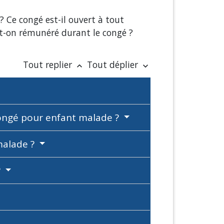
 Ce congé est-il ouvert à tout
Est-on rémunéré durant le congé ?
Tout replier
Tout déplier
keyboard_arrow_up
keyboard_arrow_down
 congé pour enfant malade ?
malade ?
?