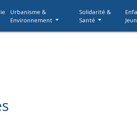
ie
Urbanisme &
Solidarité &
Enf
Environnement
Santé
Jeu
es