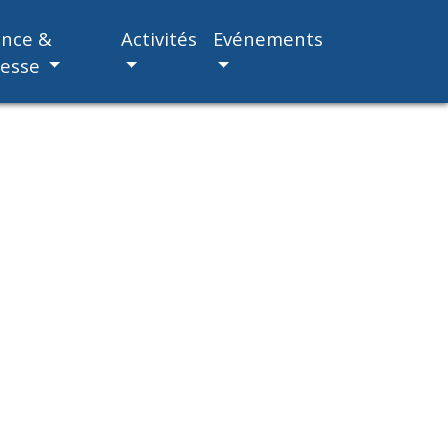
ance &
Activités
Evénements
nesse