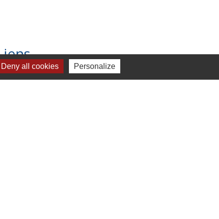
Liens
Deny all cookies
Personalize
Chartres Métropole
Conseil Départemental
Préfecture d'Eure-et-Loir
Filibus
Service-public