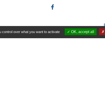
 control over what you want to activate
OK, accept all
-
-
-
ité
Accessibilité
Plan du site
Gestion des cookies