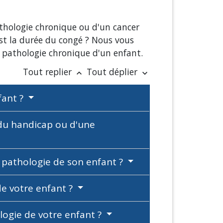
thologie chronique ou d'un cancer
est la durée du congé ? Nous vous
 pathologie chronique d'un enfant.
Tout replier
Tout déplier
keyboard_arrow_up
keyboard_arrow_down
fant ?
 du handicap ou d'une
 pathologie de son enfant ?
de votre enfant ?
ogie de votre enfant ?