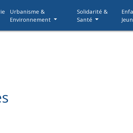
ie
Urbanisme &
Solidarité &
Enf
Environnement
Santé
Jeu
es