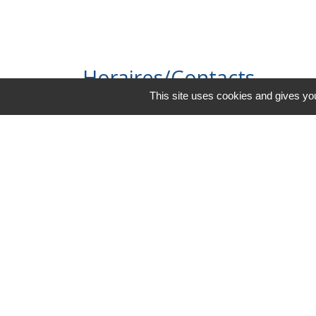
Horaires/Contacts
This site uses cookies and gives you
Commune de Barjouville
1, rue Jean Moulin
28630 Barjouville - FRANCE
+33 2 37 34 30 04
Contact par formulaire
-
Mentions légales
Politique de confidential