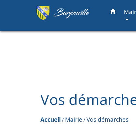
home
Mair
Vos démarch
Accueil
Mairie
Vos démarches
/
/