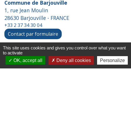
Commune de Barjouville
1, rue Jean Moulin
28630 Barjouville - FRANCE
+33 2 37 34 30 04
Contact par formulaire
This site uses cookies and gives you control over what you want
to activate
Liens
OK, accept all
Deny all cookies
Personalize
Chartres Métropole
Conseil Départemental
Préfecture d'Eure-et-Loir
Filibus
Service-public