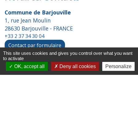
Commune de Barjouville
1, rue Jean Moulin
28630 Barjouville - FRANCE
+33 2 37 34 30 04
Contact par formulaire
This site uses cookies and gives you control over what you want
to activate
Liens
OK, accept all
Deny all cookies
Personalize
Chartres Métropole
Conseil Départemental
Préfecture d'Eure-et-Loir
Filibus
Service-public