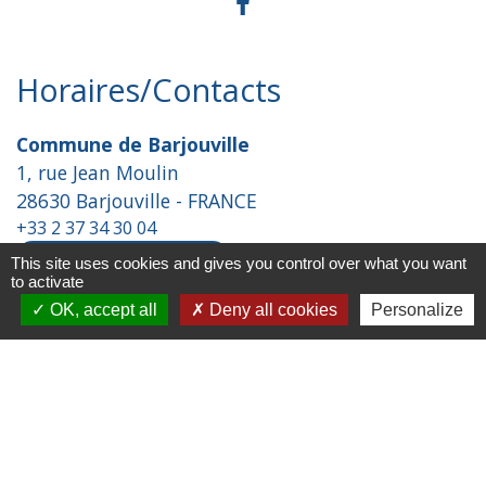
Horaires/Contacts
Commune de Barjouville
1, rue Jean Moulin
28630 Barjouville - FRANCE
+33 2 37 34 30 04
Contact par formulaire
This site uses cookies and gives you control over what you want
to activate
OK, accept all
Deny all cookies
Personalize
Liens
Chartres Métropole
Conseil Départemental
Préfecture d'Eure-et-Loir