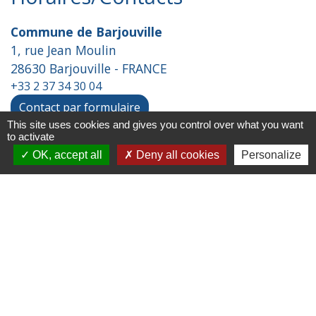
Commune de Barjouville
1, rue Jean Moulin
28630 Barjouville - FRANCE
+33 2 37 34 30 04
Contact par formulaire
This site uses cookies and gives you control over what you want
to activate
OK, accept all
Deny all cookies
Personalize
Liens
Chartres Métropole
Conseil Départemental
Préfecture d'Eure-et-Loir
Filibus
Service-public