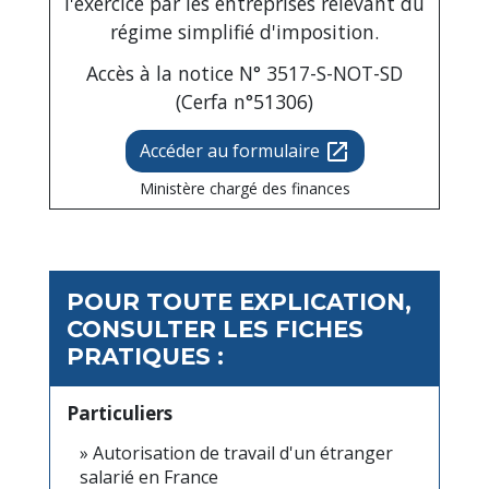
l'exercice par les entreprises relevant du
régime simplifié d'imposition.
Accès à la notice N° 3517-S-NOT-SD
(Cerfa n°51306)
Accéder au formulaire
open_in_new
Ministère chargé des finances
POUR TOUTE EXPLICATION,
CONSULTER LES FICHES
PRATIQUES :
Particuliers
Autorisation de travail d'un étranger
salarié en France