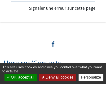
Signaler une erreur sur cette page
Horaires/Contacts
This site uses cookies and gives you control over what you want
to activate
Commune de Barjouville
OK, accept all
Deny all cookies
Personalize
1, rue Jean Moulin
28630 Barjouville - FRANCE
+33 2 37 34 30 04
Contact par formulaire