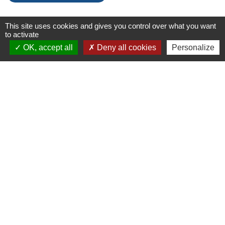
This site uses cookies and gives you control over what you want
Liens
to activate
OK, accept all
Deny all cookies
Personalize
Chartres Métropole
Conseil Départemental
Préfecture d'Eure-et-Loir
Filibus
Service-public
-
-
Mentions légales
Politique de confidentialité
-
-
Accessibilité
Plan du site
Gestion des cookies