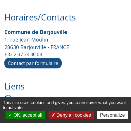
Horaires/Contacts
Commune de Barjouville
1, rue Jean Moulin
28630 Barjouville - FRANCE
+33 2 37 34 30 04
Contact par formulaire
Liens
Chartres Métropole
This site uses cookies and gives you control over what you want
to activate
Conseil Départemental
OK, accept all
Deny all cookies
Personalize
Préfecture d'Eure-et-Loir