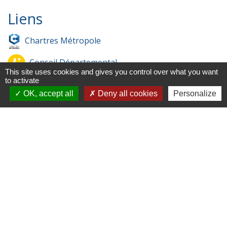
Liens
Chartres Métropole
Conseil Départemental
This site uses cookies and gives you control over what you want
to activate
Préfecture d'Eure-et-Loir
OK, accept all
Deny all cookies
Personalize
Filibus
Service-public
-
-
Mentions légales
Politique de confidentialité
-
-
Accessibilité
Plan du site
Gestion des cookies
Site créé en partenariat avec Réseau des Communes