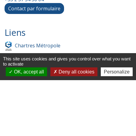
Contact par formulaire
Liens
Chartres Métropole
Conseil Départemental
This site uses cookies and gives you control over what you want
to activate
Préfecture d'Eure-et-Loir
OK, accept all
Deny all cookies
Personalize
Filibus
Service-public
-
-
Mentions légales
Politique de confidentialité
-
-
Accessibilité
Plan du site
Gestion des cookies