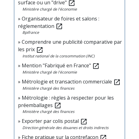
surface ou un "drive"
open_in_new
Ministère chargé de l'économie
Organisateur de foires et salons :
réglementation
open_in_new
Bpifrance
Comprendre une publicité comparative par
les prix
open_in_new
Institut national de la consommation (INC)
Mention "Fabriqué en France"
open_in_new
Ministère chargé de l'économie
Métrologie et transaction commerciale
open_in_new
Ministère chargé des finances
Métrologie : règles à respecter pour les
préemballages
open_in_new
Ministère chargé des finances
Exporter par colis postal
open_in_new
Direction générale des douanes et droits indirects
Fiche pratique sur la contrefaçon
open_in_new