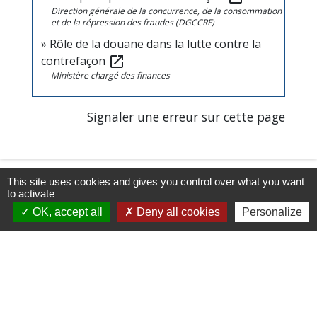
Direction générale de la concurrence, de la consommation
et de la répression des fraudes (DGCCRF)
Rôle de la douane dans la lutte contre la
contrefaçon
open_in_new
Ministère chargé des finances
Signaler une erreur sur cette page
This site uses cookies and gives you control over what you want
to activate
OK, accept all
Deny all cookies
Personalize
Horaires/Contacts
Commune de Barjouville