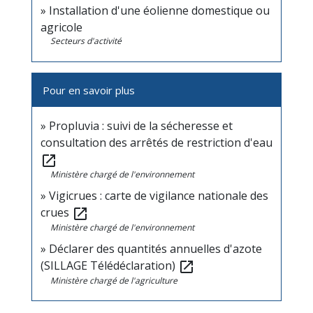
Installation d'une éolienne domestique ou
agricole
Secteurs d'activité
Pour en savoir plus
Propluvia : suivi de la sécheresse et
consultation des arrêtés de restriction d'eau
open_in_new
Ministère chargé de l'environnement
Vigicrues : carte de vigilance nationale des
crues
open_in_new
Ministère chargé de l'environnement
Déclarer des quantités annuelles d'azote
(SILLAGE Télédéclaration)
open_in_new
Ministère chargé de l'agriculture