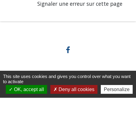
Signaler une erreur sur cette page
Horaires/Contacts
This site uses cookies and gives you control over what you want
to activate
Commune de Barjouville
OK, accept all
Deny all cookies
Personalize
1, rue Jean Moulin
28630 Barjouville - FRANCE
+33 2 37 34 30 04
Contact par formulaire