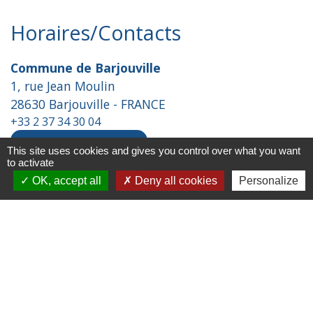
Horaires/Contacts
Commune de Barjouville
1, rue Jean Moulin
28630 Barjouville - FRANCE
+33 2 37 34 30 04
Contact par formulaire
This site uses cookies and gives you control over what you want
to activate
OK, accept all
Deny all cookies
Personalize
Liens
Chartres Métropole
Conseil Départemental
Préfecture d'Eure-et-Loir