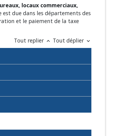
bureaux, locaux commerciaux,
xe est due dans les départements des
ration et le paiement de la taxe
Tout replier
Tout déplier
keyboard_arrow_up
keyboard_arrow_down