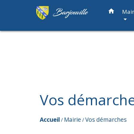
home
Mair
Vos démarch
Accueil
Mairie
Vos démarches
/
/