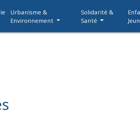
ie
Urbanisme &
Solidarité &
Enf
Environnement
Santé
Jeu
es