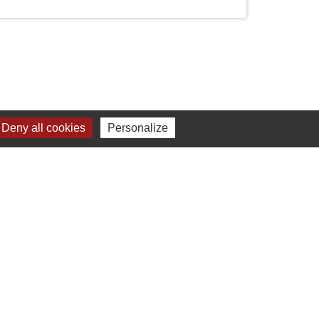
Deny all cookies
Personalize
Liens
Chartres Métropole
Conseil Départemental
Préfecture d'Eure-et-Loir
Filibus
Service-public