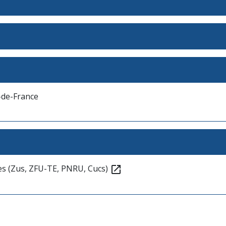
-de-France
res (Zus, ZFU-TE, PNRU, Cucs)
open_in_new