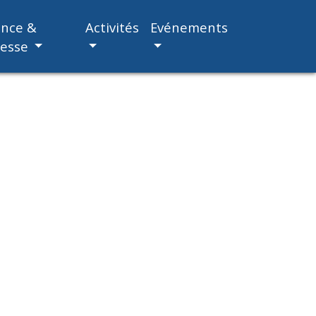
ance &
Activités
Evénements
nesse