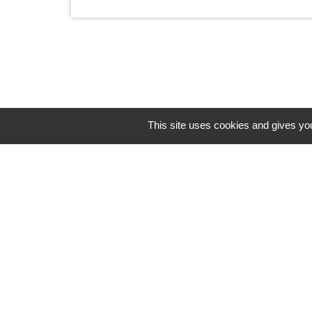
This site uses cookies and gives you
Horaires/Contacts
Commune de Barjouville
1, rue Jean Moulin
28630 Barjouville - FRANCE
+33 2 37 34 30 04
Contact par formulaire