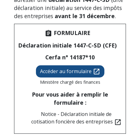
déclaration initiale) au service des impôts
des entreprises
avant le 31 décembre
.
FORMULAIRE
assignment
Déclaration initiale 1447-C-SD (CFE)
Cerfa n° 14187*10
Accéder au formulaire
open_in_new
Ministère chargé des finances
Pour vous aider à remplir le
formulaire :
Notice - Déclaration initiale de
cotisation foncière des entreprises
open_in_new