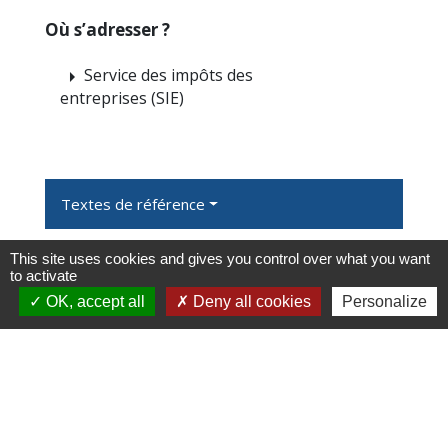
Où s’adresser ?
Service des impôts des
arrow_right
entreprises (SIE)
Textes de référence
This site uses cookies and gives you control over what you want
Services en ligne et formulaires
to activate
OK, accept all
Deny all cookies
Personalize
Questions ? Réponses !
Un micro-entrepreneur est-il soumis à la
cotisation foncière des entreprises (CFE) ?