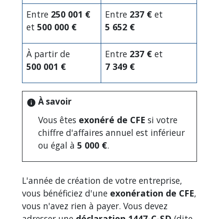
Entre
250 001 €
Entre
237 €
et
et
500 000 €
5 652 €
À partir de
Entre
237 €
et
500 001 €
7 349 €
À savoir
info
Vous êtes
exonéré de CFE
si votre
chiffre d'affaires annuel est inférieur
ou égal à
5 000 €
.
L'année de création de votre entreprise,
vous bénéficiez d'une
exonération de CFE
,
vous n'avez rien à payer. Vous devez
adresser une
déclaration 1447-C-SD
(dite