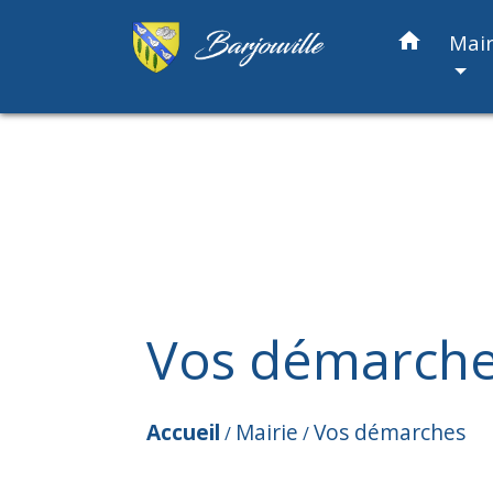
home
Mair
Vos démarch
Accueil
Mairie
Vos démarches
/
/