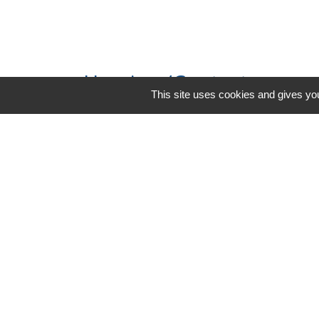
Horaires/Contacts
This site uses cookies and gives you
Commune de Barjouville
1, rue Jean Moulin
28630 Barjouville - FRANCE
+33 2 37 34 30 04
Contact par formulaire
-
Mentions légales
Politique de confidential