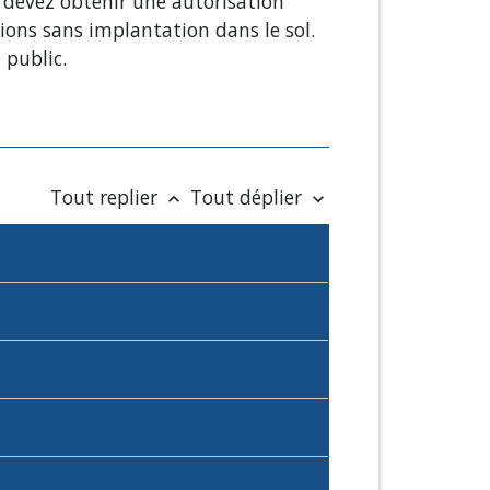
s devez obtenir une autorisation
ions sans implantation dans le sol.
 public.
Tout replier
Tout déplier
keyboard_arrow_up
keyboard_arrow_down