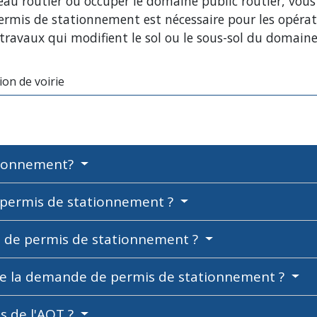
seau routier ou occuper le domaine public routier, vou
ermis de stationnement est nécessaire pour les opérat
 travaux qui modifient le sol ou le sous-sol du domaine
on de voirie
ationnement?
permis de stationnement ?
e de permis de stationnement ?
n de la demande de permis de stationnement ?
es de l'AOT ?