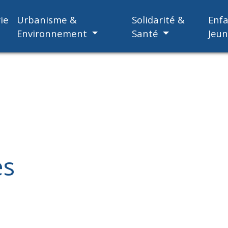
ie
Urbanisme &
Solidarité &
Enf
Environnement
Santé
Jeu
es