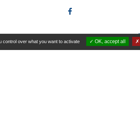
 control over what you want to activate
OK, accept all
-
-
-
ité
Accessibilité
Plan du site
Gestion des cookies