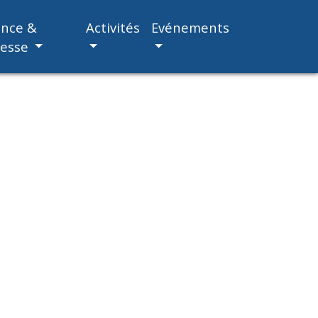
ance &
Activités
Evénements
nesse