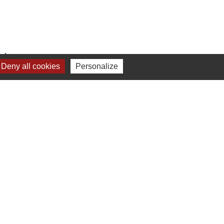
Liens
Deny all cookies
Personalize
Chartres Métropole
Conseil Départemental
Préfecture d'Eure-et-Loir
Filibus
Service-public