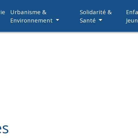
ie
Urbanisme &
Solidarité &
Enf
Environnement
Santé
Jeu
es