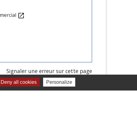
mmercial
open_in_new
Signaler une erreur sur cette page
Deny all cookies
Personalize