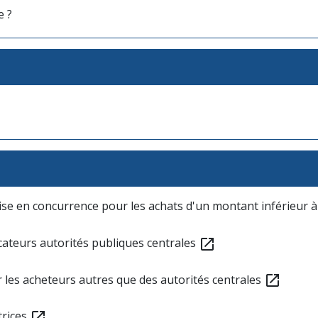
e ?
ise en concurrence pour les achats d'un montant inférieur 
cateurs autorités publiques centrales
open_in_new
 les acheteurs autres que des autorités centrales
open_in_new
trices
open_in_new