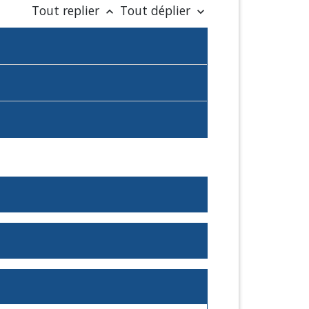
Tout replier
Tout déplier
keyboard_arrow_up
keyboard_arrow_down