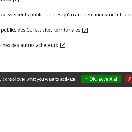
tablissements publics autres qu'à caractère industriel et co
publics des Collectivités territoriales
open_in_new
archés des autres acheteurs
open_in_new
 control over what you want to activate
OK, accept all