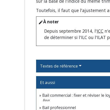
sur la base de l'indice du même trim
Toutefois, il faut que l'ajustement 
À noter
edit
Depuis septembre 2014, l'
ICC
n'e
de déterminer si l'ILC ou l'ILAT 
Textes de référence
Et aussi
Bail commercial : fixer et réviser le lo
Baux
Bail professionnel