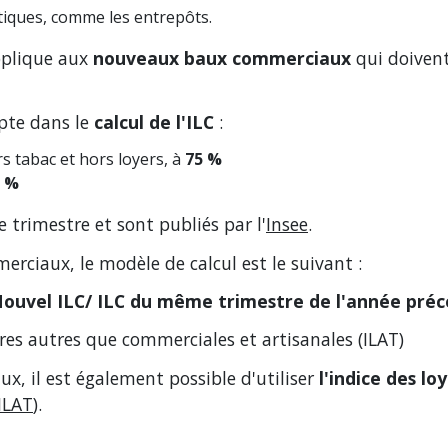
tiques, comme les entrepôts.
pplique aux
nouveaux baux commerciaux
qui doivent
pte dans le
calcul de l'ILC
:
s tabac et hors loyers, à
75 %
5 %
 trimestre et sont publiés par l'
Insee
.
merciaux, le modèle de calcul est le suivant :
Nouvel ILC/ ILC du même trimestre de l'année pré
aires autres que commerciales et artisanales (ILAT)
x, il est également possible d'utiliser
l'indice des lo
ILAT
).