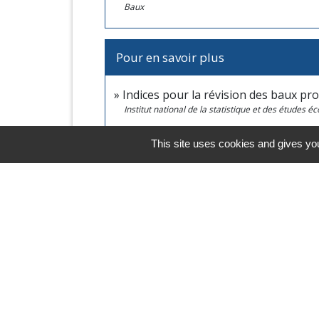
Baux
Pour en savoir plus
Indices pour la révision des baux pro
Institut national de la statistique et des études 
Comment évaluer un fonds de comm
This site uses cookies and gives you
Chambre de commerce et d'industrie de Paris - Î
Indice des loyers commerciaux (ILC)
ope
Institut national de la statistique et des études 
Indice des loyers des activités tertiai
Institut national de la statistique et des études 
Indice du coût de la construction (IC
Institut national de la statistique et des études 