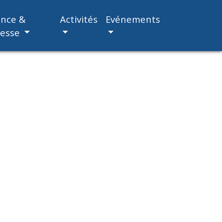
ance &
Activités
Evénements
nesse