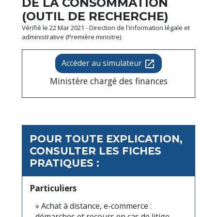
DE LA CONSOMMATION
(OUTIL DE RECHERCHE)
Vérifié le 22 Mar 2021 - Direction de l'information légale et
administrative (Première ministre)
Accéder au simulateur
open_in_new
Ministère chargé des finances
POUR TOUTE EXPLICATION,
CONSULTER LES FICHES
PRATIQUES :
Particuliers
Achat à distance, e-commerce :
démarches et recours en cas de litige