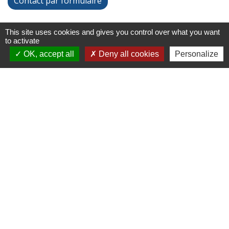
Contact par formulaire
This site uses cookies and gives you control over what you want
Liens
to activate
OK, accept all
Deny all cookies
Personalize
Chartres Métropole
Conseil Départemental
Préfecture d'Eure-et-Loir
Filibus
Service-public
-
-
Mentions légales
Politique de confidentialité
-
-
Accessibilité
Plan du site
Gestion des cookies