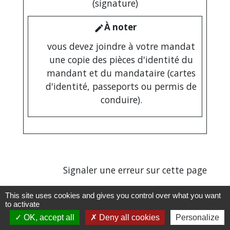
(signature)
À noter
edit
vous devez joindre à votre mandat
une copie des pièces d'identité du
mandant et du mandataire (cartes
d'identité, passeports ou permis de
conduire).
Signaler une erreur sur cette page
This site uses cookies and gives you control over what you want
to activate
OK, accept all
Deny all cookies
Personalize