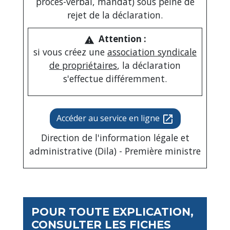
procès-verbal, mandat) sous peine de
rejet de la déclaration.
Attention :
warning
si vous créez une
association syndicale
de propriétaires
, la déclaration
s'effectue différemment.
Accéder au service en ligne
open_in_new
Direction de l'information légale et
administrative (Dila) - Première ministre
POUR TOUTE EXPLICATION,
CONSULTER LES FICHES