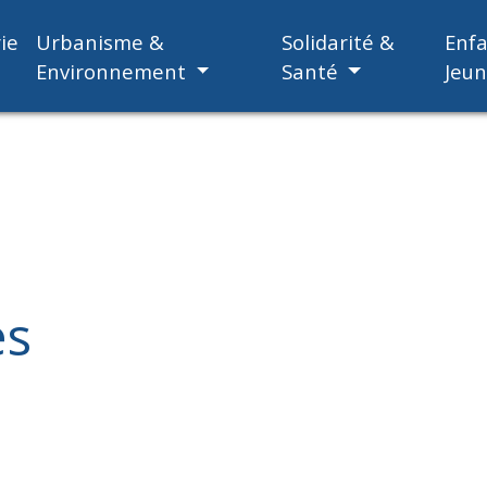
ie
Urbanisme &
Solidarité &
Enf
Environnement
Santé
Jeu
es