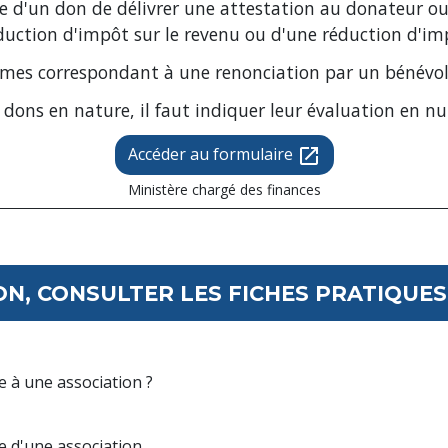
 d'un don de délivrer une attestation au donateur ou 
duction d'impôt sur le revenu ou d'une réduction d'imp
ommes correspondant à une renonciation par un bénévol
 dons en nature, il faut indiquer leur évaluation en n
Accéder au formulaire
open_in_new
Ministère chargé des finances
N, CONSULTER LES FICHES PRATIQUES 
 à une association ?
e d'une association