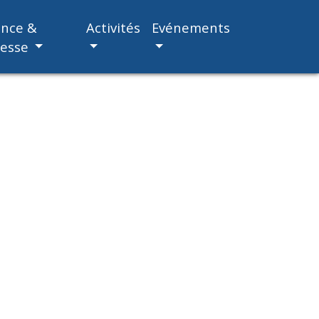
ance &
Activités
Evénements
nesse