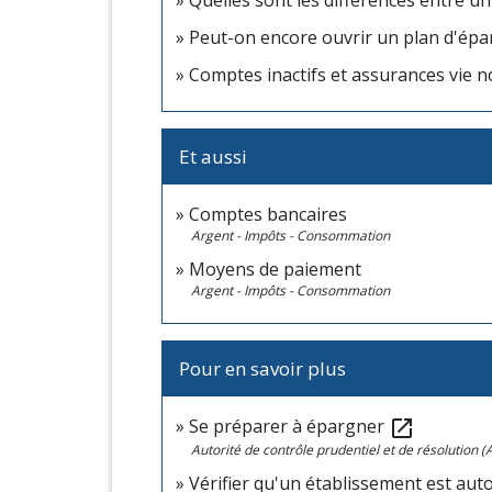
Quelles sont les différences entre un
Peut-on encore ouvrir un plan d'épa
Comptes inactifs et assurances vie n
Et aussi
Comptes bancaires
Argent - Impôts - Consommation
Moyens de paiement
Argent - Impôts - Consommation
Pour en savoir plus
Se préparer à épargner
open_in_new
Autorité de contrôle prudentiel et de résolution 
Vérifier qu'un établissement est aut