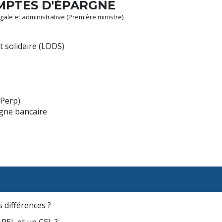
OMPTES D'ÉPARGNE
légale et administrative (Première ministre)
 solidaire (LDDS)
(Perp)
rgne bancaire
s différences ?