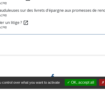
(ACPR)
rauduleuses sur des livrets d'épargne aux promesses de re
(ACPR)
er un litige ?
open_in_new
(ACPR)
 control over what you want to activate
OK, accept all