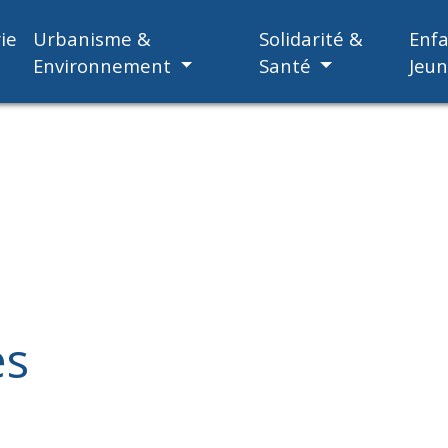
ie
Urbanisme &
Solidarité &
Enf
Environnement
Santé
Jeu
es