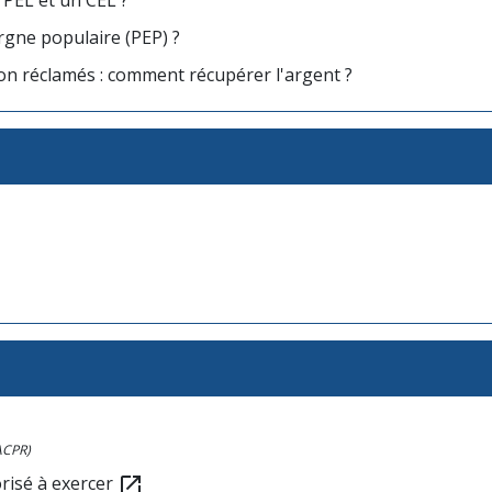
 PEL et un CEL ?
rgne populaire (PEP) ?
on réclamés : comment récupérer l'argent ?
(ACPR)
orisé à exercer
open_in_new