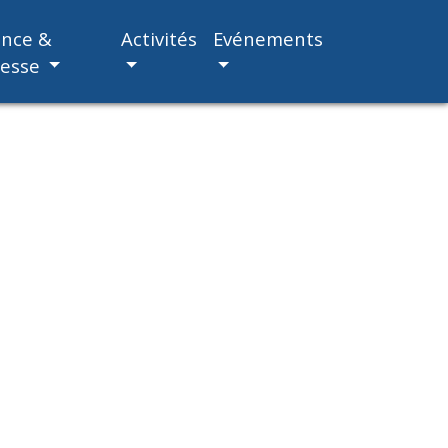
ance &
Activités
Evénements
nesse