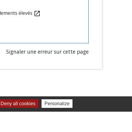
ndements élevés
open_in_new
Signaler une erreur sur cette page
Deny all cookies
Personalize
Liens