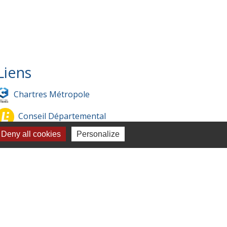
Liens
Chartres Métropole
Conseil Départemental
Deny all cookies
Personalize
Préfecture d'Eure-et-Loir
Filibus
Service-public