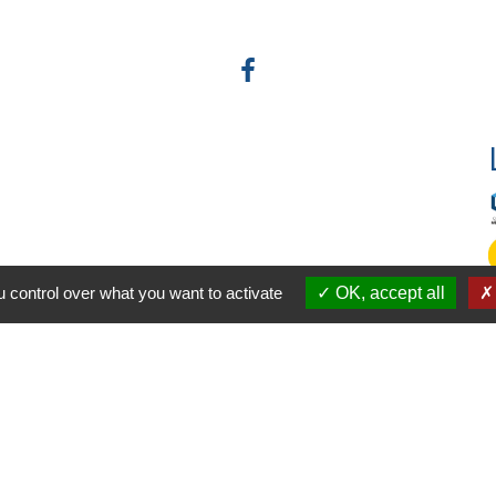
 control over what you want to activate
OK, accept all
-
-
-
ité
Accessibilité
Plan du site
Gestion des cookies