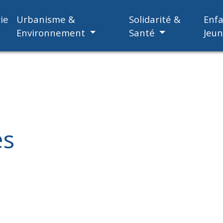
ie
Urbanisme &
Solidarité &
Enf
Environnement
Santé
Jeu
es