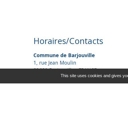
Horaires/Contacts
Commune de Barjouville
1, rue Jean Moulin
28630 Barjouville - FRANCE
This site uses cookies and gives you
+33 2 37 34 30 04
Contact par formulaire
-
Mentions légales
Politique de confidential