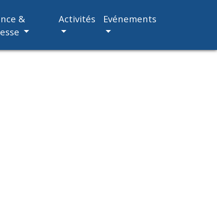
ance &
Activités
Evénements
nesse