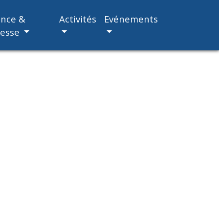
ance &
Activités
Evénements
nesse