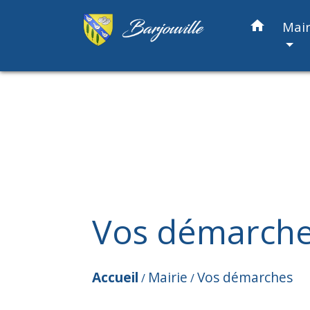
home
Mair
Vos démarch
Accueil
Mairie
Vos démarches
/
/