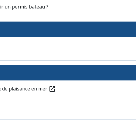
oir un permis bateau ?
x de plaisance en mer
open_in_new