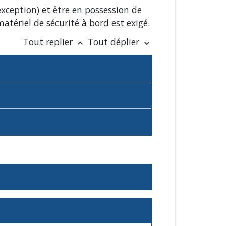
exception) et être en possession de
atériel de sécurité à bord est exigé.
Tout replier
Tout déplier
keyboard_arrow_up
keyboard_arrow_down