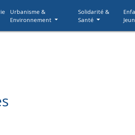
ie
Urbanisme &
Solidarité &
Enf
Environnement
Santé
Jeu
es