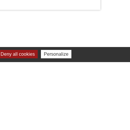
Deny all cookies
Personalize
Liens
Chartres Métropole
Conseil Départemental
Préfecture d'Eure-et-Loir
Filibus
Service-public