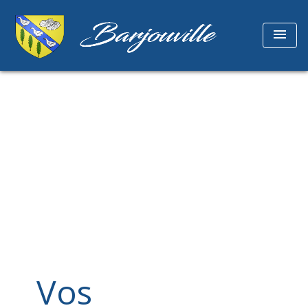
menu
Vos