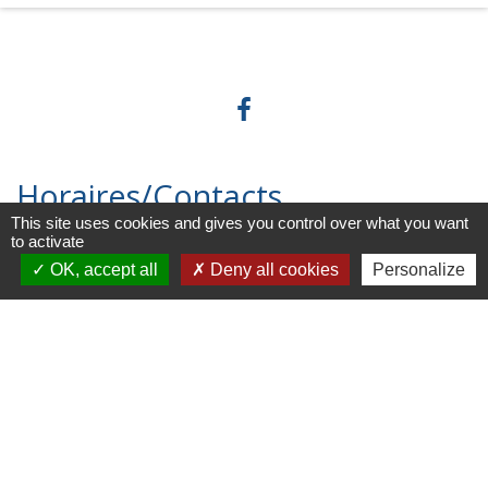
Horaires/Contacts
This site uses cookies and gives you control over what you want
to activate
Commune de Barjouville
OK, accept all
Deny all cookies
Personalize
1, rue Jean Moulin
28630 Barjouville - FRANCE
+33 2 37 34 30 04
Contact par formulaire
Liens