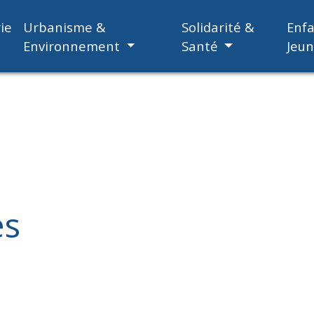
ie
Urbanisme &
Solidarité &
Enf
Environnement
Santé
Jeu
es