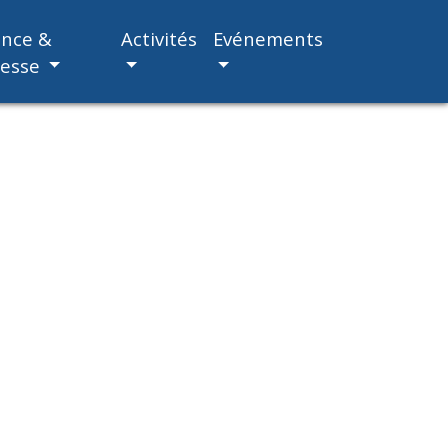
ance &
Activités
Evénements
nesse