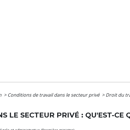
on
>
Conditions de travail dans le secteur privé
>
Droit du tr
S LE SECTEUR PRIVÉ : QU'EST-CE 
 légale et administrative (Première ministre)