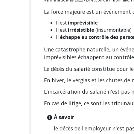
La force majeure est un événement 
Il est
imprévisible
Il est
irrésistible
(insurmontable)
Il
échappe au contrôle des pers
Une catastrophe naturelle, un événe
imprévisibles échappent au contrôle
Le décès du salarié constitue pour l
En hiver, le verglas et les chutes d
L'incarcération du salarié n'est pas 
En cas de litige, ce sont les tribuna
À savoir
info
le décès de l'employeur n'est pa