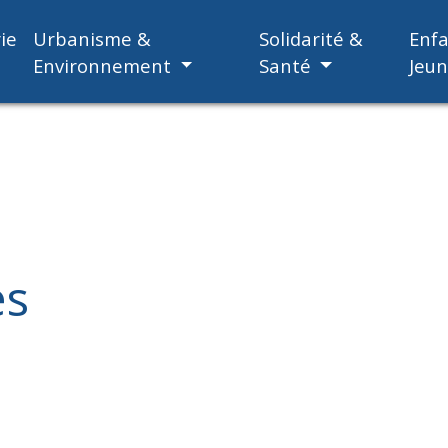
ie
Urbanisme &
Solidarité &
Enf
Environnement
Santé
Jeu
es