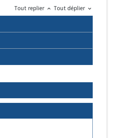
Tout replier
Tout déplier
keyboard_arrow_up
keyboard_arrow_down