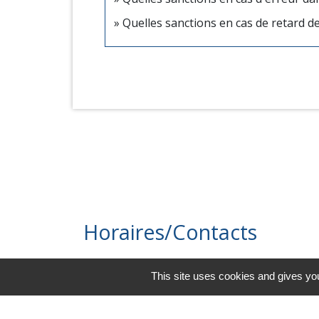
Quelles sanctions en cas de retard d
Horaires/Contacts
Commune de Barjouville
This site uses cookies and gives you
1, rue Jean Moulin
28630 Barjouville - FRANCE