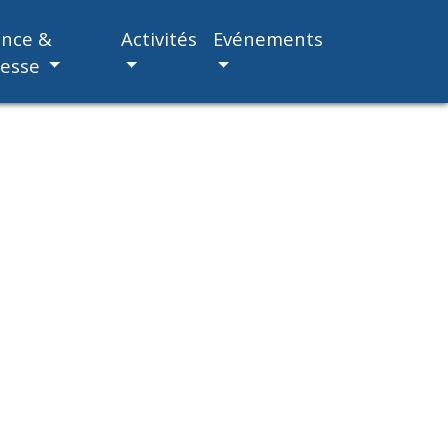
ance &
Activités
Evénements
nesse