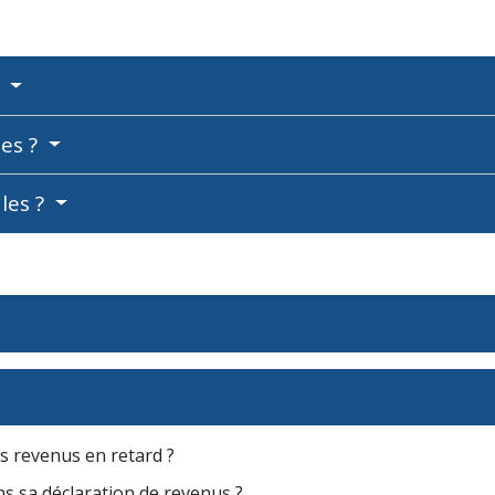
?
les ?
les ?
os revenus en retard ?
ns sa déclaration de revenus ?