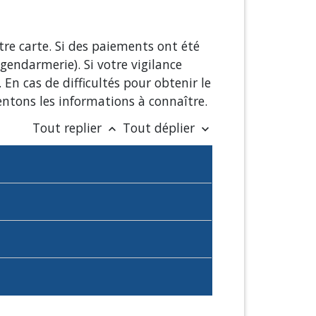
tre carte. Si des paiements ont été
 gendarmerie). Si votre vigilance
n cas de difficultés pour obtenir le
ntons les informations à connaître.
Tout replier
Tout déplier
keyboard_arrow_up
keyboard_arrow_down