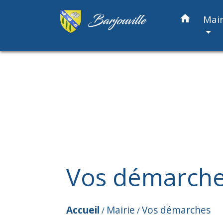
home
Mair
Vos démarch
Accueil
Mairie
Vos démarches
/
/