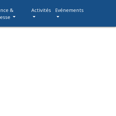
ance &
Activités
Evénements
nesse