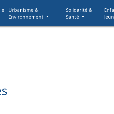
ie
Urbanisme &
Solidarité &
Enf
Environnement
Santé
Jeu
es