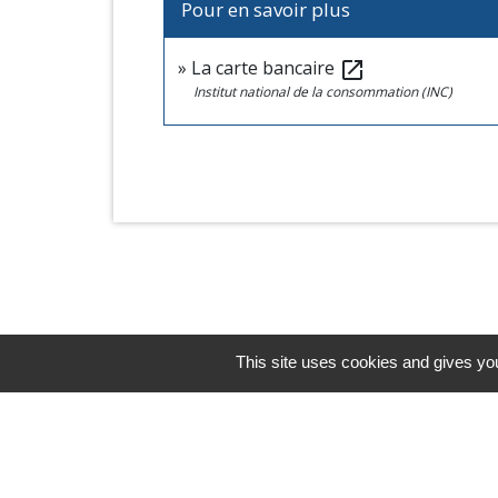
Pour en savoir plus
La carte bancaire
open_in_new
Institut national de la consommation (INC)
This site uses cookies and gives you
Horaires/Contacts
Commune de Barjouville