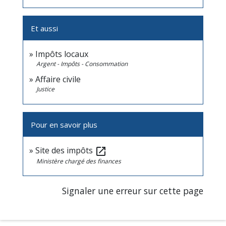
Et aussi
Impôts locaux
Argent - Impôts - Consommation
Affaire civile
Justice
Pour en savoir plus
Site des impôts
open_in_new
Ministère chargé des finances
Signaler une erreur sur cette page