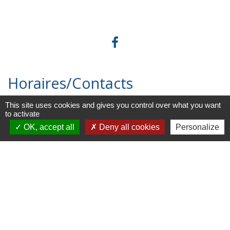
Horaires/Contacts
This site uses cookies and gives you control over what you want
Commune de Barjouville
to activate
1, rue Jean Moulin
OK, accept all
Deny all cookies
Personalize
28630 Barjouville - FRANCE
+33 2 37 34 30 04
Contact par formulaire
Liens
Chartres Métropole