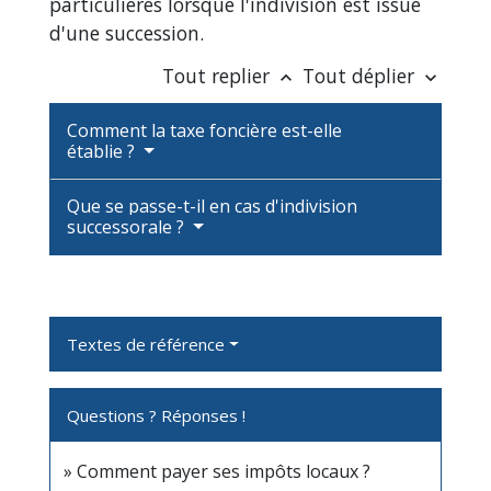
particulières lorsque l'indivision est issue
d'une succession.
Tout replier
Tout déplier
keyboard_arrow_up
keyboard_arrow_down
Comment la taxe foncière est-elle
établie ?
Que se passe-t-il en cas d'indivision
successorale ?
Textes de référence
Questions ? Réponses !
Comment payer ses impôts locaux ?