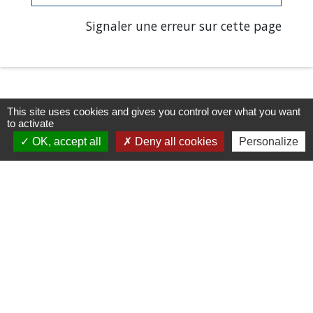
Signaler une erreur sur cette page
This site uses cookies and gives you control over what you want
to activate
OK, accept all
Deny all cookies
Personalize
Horaires/Contacts
Commune de Barjouville
1, rue Jean Moulin
28630 Barjouville - FRANCE
+33 2 37 34 30 04
Contact par formulaire