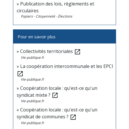
Publication des lois, règlements et
circulaires
Papiers - Citoyenneté - Élections
Pour en savoir plus
Collectivités territoriales
open_in_new
Vie-publique.fr
La coopération intercommunale et les EPCI
open_in_new
Vie-publique.fr
Coopération locale : qu'est-ce qu'un
syndicat mixte ?
open_in_new
Vie-publique.fr
Coopération locale : qu'est-ce qu'un
syndicat de communes ?
open_in_new
Vie-publique.fr