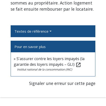
sommes au propriétaire. Action logement
se fait ensuite rembourser par le locataire.
Textes de référence
Pour en savoir plus
S'assurer contre les loyers impayés (la
garantie des loyers impayés – GLI)
open_in_new
Institut national de la consommation (INC)
Signaler une erreur sur cette page