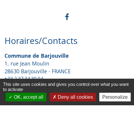
Horaires/Contacts
Commune de Barjouville
1, rue Jean Moulin
28630 Barjouville - FRANCE
+33 2 37 34 30 04
This site uses cookies and gives you control over what you want
Contact par formulaire
to activate
OK, accept all
Deny all cookies
Personalize
Liens
Chartres Métropole