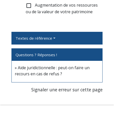
Augmentation de vos ressources
check_box_outline_blank
ou de la valeur de votre patrimoine
Textes de référence
Questions ? Réponses !
Aide juridictionnelle : peut-on faire un
recours en cas de refus ?
Signaler une erreur sur cette page