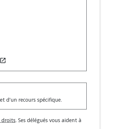
pen_in_new
jet d'un recours spécifique.
 droits
. Ses délégués vous aident à