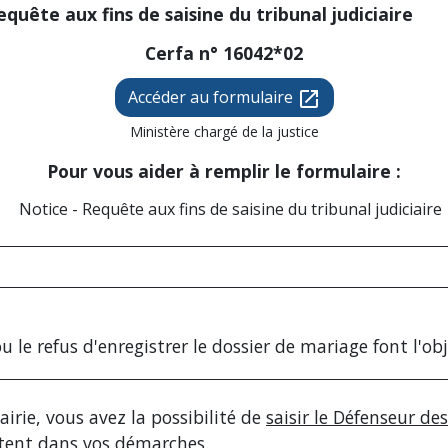
equête aux fins de saisine du tribunal judiciaire
Cerfa n° 16042*02
Accéder au formulaire
open_in_new
Ministère chargé de la justice
Pour vous aider à remplir le formulaire :
Notice - Requête aux fins de saisine du tribunal judiciaire
o
u le refus d'enregistrer le dossier de mariage font l'ob
airie, vous avez la possibilité de
saisir le Défenseur des
ntent dans vos démarches.