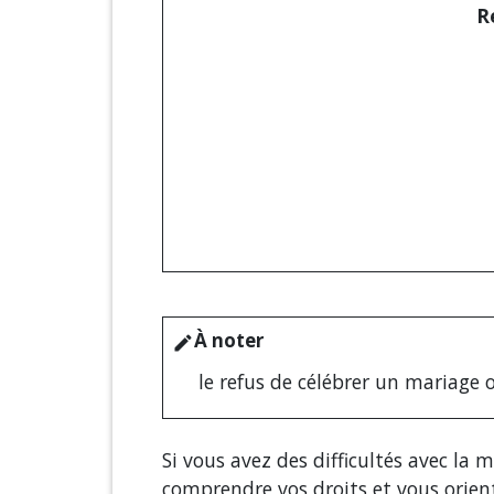
R
À noter
edit
le refus de célébrer un mariage o
Si vous avez des difficultés avec la m
comprendre vos droits et vous orie