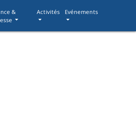
ance &
Activités
Evénements
nesse