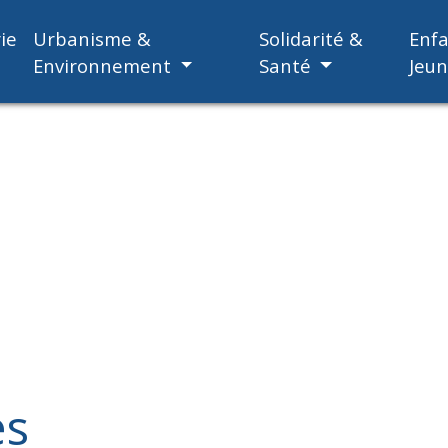
ie
Urbanisme &
Solidarité &
Enf
Environnement
Santé
Jeu
es