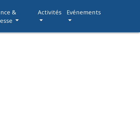
ance &
Activités
Evénements
nesse