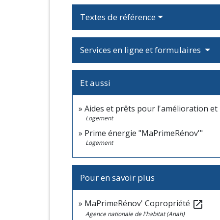
Textes de référence
Services en ligne et formulaires
Et aussi
Aides et prêts pour l'amélioration et
Logement
Prime énergie "MaPrimeRénov'"
Logement
Pour en savoir plus
MaPrimeRénov' Copropriété
open_in_new
Agence nationale de l'habitat (Anah)