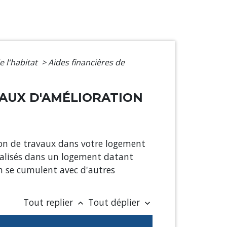
e l'habitat
>
Aides financières de
VAUX D'AMÉLIORATION
tion de travaux dans votre logement
réalisés dans un logement datant
ah se cumulent avec d'autres
Tout replier
Tout déplier
keyboard_arrow_up
keyboard_arrow_down