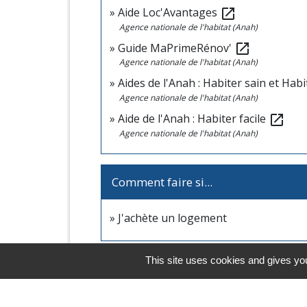
Aide Loc'Avantages
open_in_new
Agence nationale de l'habitat (Anah)
Guide MaPrimeRénov'
open_in_new
Agence nationale de l'habitat (Anah)
Aides de l'Anah : Habiter sain et Hab
Agence nationale de l'habitat (Anah)
Aide de l'Anah : Habiter facile
open_in_new
Agence nationale de l'habitat (Anah)
Comment faire si...
J'achète un logement
This site uses cookies and gives you