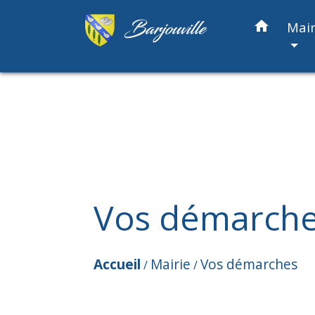
home
Mair
Vos démarch
Accueil
Mairie
Vos démarches
/
/