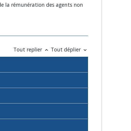
 de la rémunération des agents non
Tout replier
Tout déplier
keyboard_arrow_up
keyboard_arrow_down