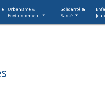
ie
Urbanisme &
Solidarité &
Enf
Environnement
Santé
Jeu
es