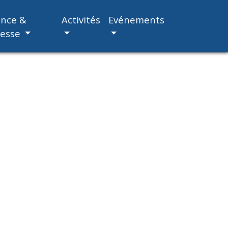
ance &
Activités
Evénements
nesse