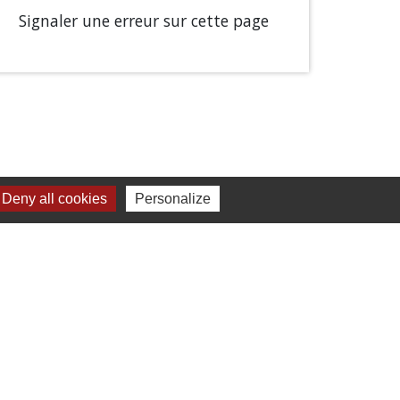
Signaler une erreur sur cette page
Deny all cookies
Personalize
Liens
Chartres Métropole
Conseil Départemental
Préfecture d'Eure-et-Loir
Filibus