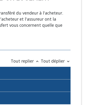
ansféré du vendeur à l'acheteur.
acheteur et l'assureur ont la
ansfert vous concernent quelle que
Tout replier
Tout déplier
keyboard_arrow_up
keyboard_arrow_down