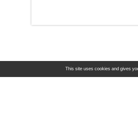
This site uses cookies and gives you
Horaires/Contacts
Commune de Barjouville
1, rue Jean Moulin
28630 Barjouville - FRANCE
+33 2 37 34 30 04
Contact par formulaire