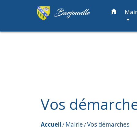
home
Mair
Vos démarch
Accueil
Mairie
Vos démarches
/
/