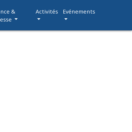
ance &
Activités
Evénements
nesse