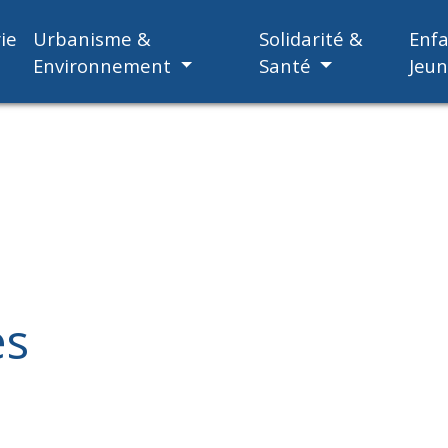
ie
Urbanisme &
Solidarité &
Enf
Environnement
Santé
Jeu
es